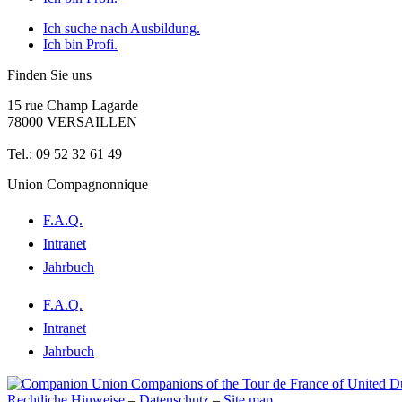
Ich suche nach Ausbildung.
Ich bin Profi.
Finden Sie uns
15 rue Champ Lagarde
78000 VERSAILLEN
contact@lecompagnonnage.com
Tel.: 09 52 32 61 49
Union Compagnonnique
F.A.Q.
Intranet
Jahrbuch
F.A.Q.
Intranet
Jahrbuch
Rechtliche Hinweise
–
Datenschutz
–
Site map