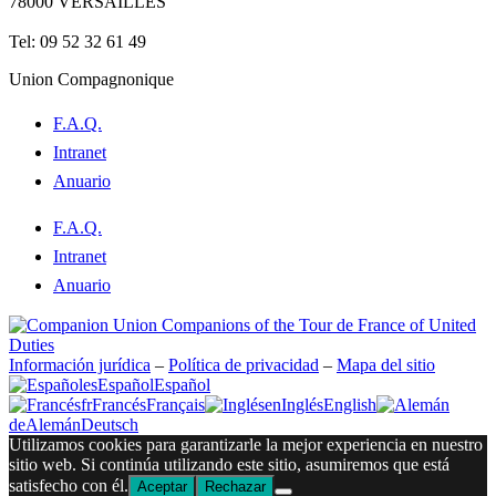
78000 VERSAILLES
contact@lecompagnonnage.com
Tel: 09 52 32 61 49
Union Compagnonique
F.A.Q.
Intranet
Anuario
F.A.Q.
Intranet
Anuario
Información jurídica
–
Política de privacidad
–
Mapa del sitio
es
Español
Español
fr
Francés
Français
en
Inglés
English
de
Alemán
Deutsch
Utilizamos cookies para garantizarle la mejor experiencia en nuestro
sitio web. Si continúa utilizando este sitio, asumiremos que está
satisfecho con él.
Aceptar
Rechazar