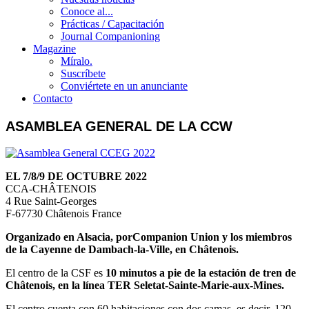
Conoce al...
Prácticas / Capacitación
Journal Companioning
Magazine
Míralo.
Suscríbete
Conviértete en un anunciante
Contacto
ASAMBLEA GENERAL DE LA CCW
EL 7/8/9 DE OCTUBRE 2022
CCA-CHÂTENOIS
4 Rue Saint-Georges
F-67730 Châtenois France
Organizado en Alsacia, porCompanion Union y los miembros
de la Cayenne de Dambach-la-Ville, en Châtenois.
El centro de la CSF es
10 minutos a pie de la estación de tren de
Châtenois, en la línea TER Seletat-Sainte-Marie-aux-Mines.
El centro cuenta con 60 habitaciones con dos camas, es decir, 120