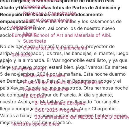
está cargada, la Moneda Aspirante de nuestro País
Conoce al...
Aliado y dos hermosas fotos de Partes de Admisión y
Prácticas / Capacitación
Recepción de Cocinas están cuidadosamente
Journal Companioning
empaquetadas.
Tomé los volantes y los kakemonos de
Magazine
losCompanion Union, así como los de nuestro nuevo
Míralo.
socio
European School of Art and Materials of Albi
.
Suscríbete
No olvides nada. Tomaré la pantalla, el proyector de
Conviértete en un anunciante
arriba, el ordenador, los tres, las bandejas, el mantel, luego
Contacto
abajo y la almohada. El Waringomobile está listo, y ya que
tiene un nuevo motor, estará bien. ¡Aquí vamos! Es martes
Companioning
5 de noviembre, 2024 por la mañana. Esta noche duermo
Museo de Versalles
en Dambach-la-Ville. País Olivier Badermann acoge y el
Historia de la Unión de Compañeros
país Xavier Dubois se une a nosotros. Otra hermosa noche
Nuestra red nacional
de compartir en el Tour de Francia. Al día siguiente,
EL CCEG
nuestro Aspirante Mathilde Cornu llamado Tourangelle
El Compañero Europeo
llega acompañado por el camarada Ange Charpentier.
CGC 2025 Programa
Vamos a hacer el camino juntos y mientras hablan alemán
30o aniversario del MESSE LEIPZIG DENK
mejor que yo, será muy práctico.
Nuestras operaciones