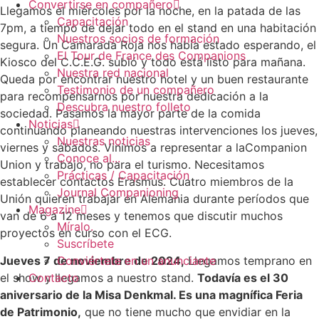
Convertirse en compañero
Llegamos el miércoles por la noche, en la patada de las
Capacitación
7pm, a tiempo de dejar todo en el stand en una habitación
Nuestros socios de formación
segura. Un Camarada Roja nos había estado esperando, el
El Tour de France des Companions
Kiosco del C.C.E.G. subió y todo está listo para mañana.
Nuestra red nacional
Queda por encontrar nuestro hotel y un buen restaurante
Testimonio de un compañero
para recompensarnos por nuestra dedicación a la
Descubra nuestro folleto
sociedad. Pasamos la mayor parte de la comida
Noticias
continuando planeando nuestras intervenciones los jueves,
Nuestras noticias
viernes y sábados. Vinimos a representar a laCompanion
Conoce al...
Union y trabajo, no para el turismo. Necesitamos
Prácticas / Capacitación
establecer contactos Erasmus. Cuatro miembros de la
Journal Companioning
Unión quieren trabajar en Alemania durante períodos que
Magazine
van de 6 a 12 meses y tenemos que discutir muchos
Míralo.
proyectos en curso con el ECG.
Suscríbete
Jueves 7 de noviembre de 2024,
Llegamos temprano en
Conviértete en un anunciante
el show y llegamos a nuestro stand.
Todavía es el 30
Contacto
aniversario de la Misa Denkmal. Es una magnífica Feria
de Patrimonio,
que no tiene mucho que envidiar en la