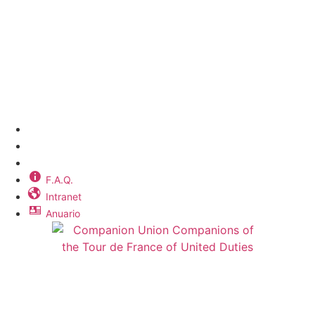
15 rue Champ Lagarde
78000 VERSAILLES
contact@lecompagnonnage.com
Tel: 09 52 32 61 49
UNION COMPAGNONIQUE
F.A.Q.
Intranet
Anuario
F.A.Q.
Intranet
Anuario
Información jurídica
–
Política de privacidad
–
Mapa del sitio