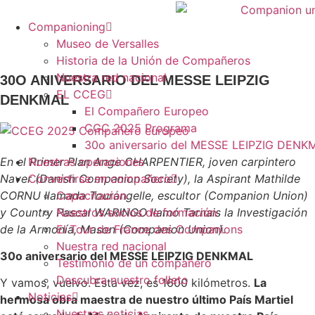
Skip
to
Companioning
content
Museo de Versalles
Historia de la Unión de Compañeros
Nuestra red nacional
30O ANIVERSARIO DEL MESSE LEIPZIG
EL CCEG
DENKMAL
El Compañero Europeo
CGC 2025 Programa
30o aniversario del MESSE LEIPZIG DENK
En el Primer Plan Ange CHARPENTIER, joven carpintero
Nuestras operaciones
Naver (Danish Companion Society), la Aspirant Mathilde
Convertirse en compañero
CORNU llamada Tourangelle, escultor (Companion Union)
Capacitación
y Country Pascal WARINGO llamó Tarnais la Investigación
Nuestros socios de formación
de la Armonía, Mason (Companion Union).
El Tour de France des Companions
Nuestra red nacional
30o aniversario del MESSE LEIPZIG DENKMAL
Testimonio de un compañero
Descubra nuestro folleto
Y vamos, vuelvo. Esta vez, es 1600 kilómetros.
La
Noticias
hermosa obra maestra de nuestro último País Martiel
Nuestras noticias