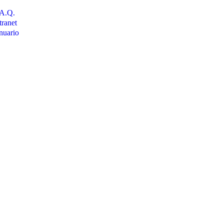
.A.Q.
tranet
nuario