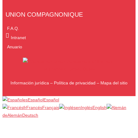
UNION COMPAGNONIQUE
F.A.Q.
Intranet
Anuario
Información jurídica
–
Política de privacidad
–
Mapa del sitio
es
Español
Español
fr
Francés
Français
en
Inglés
English
de
Alemán
Deutsch