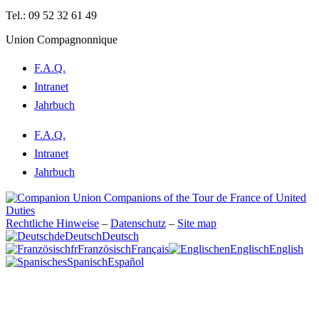
contact@lecompagnonnage.com
Tel.: 09 52 32 61 49
Union Compagnonnique
F.A.Q.
Intranet
Jahrbuch
F.A.Q.
Intranet
Jahrbuch
Rechtliche Hinweise
–
Datenschutz
–
Site map
de
Deutsch
Deutsch
fr
Französisch
Français
en
Englisch
English
es
Spanisch
Español