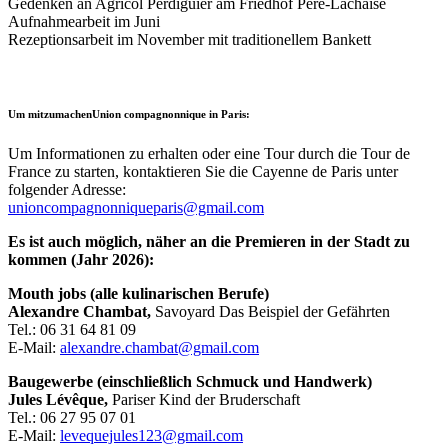
Gedenken an Agricol Perdiguier am Friedhof Père-Lachaise
Aufnahmearbeit im Juni
Rezeptionsarbeit im November mit traditionellem Bankett
Um mitzumachenUnion compagnonnique in Paris:
Um Informationen zu erhalten oder eine Tour durch die Tour de
France zu starten, kontaktieren Sie die Cayenne de Paris unter
folgender Adresse:
unioncompagnonniqueparis@gmail.com
Es ist auch möglich, näher an die Premieren in der Stadt zu
kommen (Jahr 2026):
Mouth jobs (alle kulinarischen Berufe)
Alexandre Chambat,
Savoyard Das Beispiel der Gefährten
Tel.: 06 31 64 81 09
E-Mail:
alexandre.chambat@gmail.com
Baugewerbe (einschließlich Schmuck und Handwerk)
Jules Lévêque,
Pariser Kind der Bruderschaft
Tel.: 06 27 95 07 01
E-Mail:
levequejules123@gmail.com