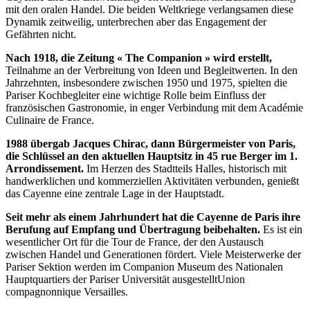
mit den oralen Handel. Die beiden Weltkriege verlangsamen diese
Dynamik zeitweilig, unterbrechen aber das Engagement der
Gefährten nicht.
Nach 1918, die Zeitung « The Companion » wird erstellt,
Teilnahme an der Verbreitung von Ideen und Begleitwerten. In den
Jahrzehnten, insbesondere zwischen 1950 und 1975, spielten die
Pariser Kochbegleiter eine wichtige Rolle beim Einfluss der
französischen Gastronomie, in enger Verbindung mit dem Académie
Culinaire de France.
1988 übergab Jacques Chirac, dann Bürgermeister von Paris,
die Schlüssel an den aktuellen Hauptsitz in 45 rue Berger im 1.
Arrondissement.
Im Herzen des Stadtteils Halles, historisch mit
handwerklichen und kommerziellen Aktivitäten verbunden, genießt
das Cayenne eine zentrale Lage in der Hauptstadt.
Seit mehr als einem Jahrhundert hat die Cayenne de Paris ihre
Berufung auf Empfang und Übertragung beibehalten.
Es ist ein
wesentlicher Ort für die Tour de France, der den Austausch
zwischen Handel und Generationen fördert. Viele Meisterwerke der
Pariser Sektion werden im Companion Museum des Nationalen
Hauptquartiers der Pariser Universität ausgestelltUnion
compagnonnique Versailles.