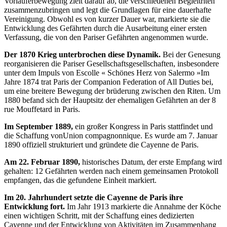
Vorläuferbewegung zielt darauf ab, die verschiedenen Begleitriten
zusammenzubringen und legt die Grundlagen für eine dauerhafte
Vereinigung. Obwohl es von kurzer Dauer war, markierte sie die
Entwicklung des Gefährten durch die Ausarbeitung einer ersten
Verfassung, die von den Pariser Gefährten angenommen wurde.
Der 1870 Krieg unterbrochen diese Dynamik.
Bei der Genesung
reorganisieren die Pariser Gesellschaftsgesellschaften, insbesondere
unter dem Impuls von Escolle « Schönes Herz von Salermo »Im
Jahre 1874 trat Paris der Companion Federation of All Duties bei,
um eine breitere Bewegung der brüderung zwischen den Riten. Um
1880 befand sich der Hauptsitz der ehemaligen Gefährten an der 8
rue Mouffetard in Paris.
Im September 1889,
ein großer Kongress in Paris stattfindet und
die Schaffung vonUnion compagnonnique. Es wurde am 7. Januar
1890 offiziell strukturiert und gründete die Cayenne de Paris.
Am 22. Februar 1890,
historisches Datum, der erste Empfang wird
gehalten: 12 Gefährten werden nach einem gemeinsamen Protokoll
empfangen, das die gefundene Einheit markiert.
Im 20. Jahrhundert setzte die Cayenne de Paris ihre
Entwicklung fort.
Im Jahr 1913 markierte die Annahme der Köche
einen wichtigen Schritt, mit der Schaffung eines dedizierten
Cayenne und der Entwicklung von Aktivitäten im Zusammenhang