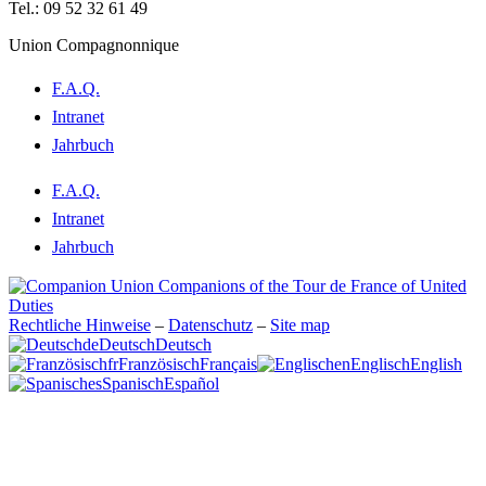
Tel.: 09 52 32 61 49
Union Compagnonnique
F.A.Q.
Intranet
Jahrbuch
F.A.Q.
Intranet
Jahrbuch
Rechtliche Hinweise
–
Datenschutz
–
Site map
de
Deutsch
Deutsch
fr
Französisch
Français
en
Englisch
English
es
Spanisch
Español