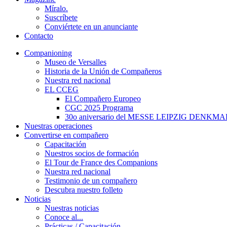
Míralo.
Suscríbete
Conviértete en un anunciante
Contacto
Companioning
Museo de Versalles
Historia de la Unión de Compañeros
Nuestra red nacional
EL CCEG
El Compañero Europeo
CGC 2025 Programa
30o aniversario del MESSE LEIPZIG DENKMA
Nuestras operaciones
Convertirse en compañero
Capacitación
Nuestros socios de formación
El Tour de France des Companions
Nuestra red nacional
Testimonio de un compañero
Descubra nuestro folleto
Noticias
Nuestras noticias
Conoce al...
Prácticas / Capacitación