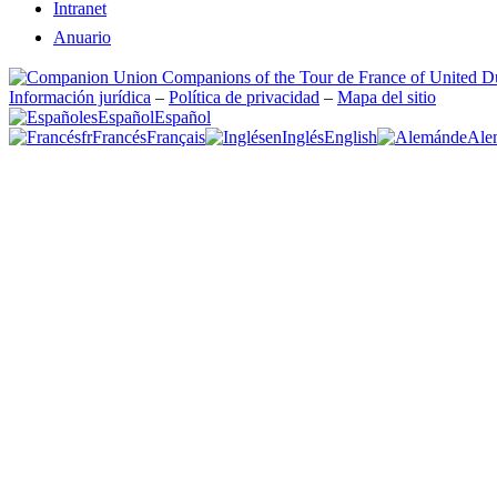
Intranet
Anuario
Información jurídica
–
Política de privacidad
–
Mapa del sitio
es
Español
Español
fr
Francés
Français
en
Inglés
English
de
Ale