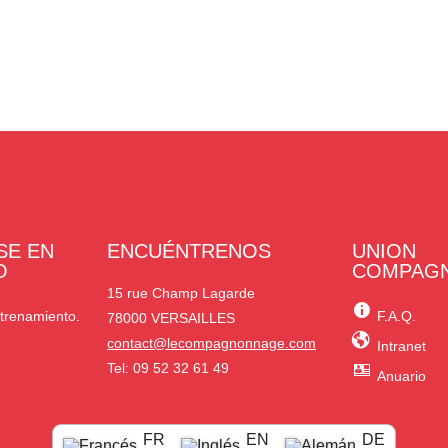
SE EN
ENCUÉNTRENOS
UNION
O
COMPAG
15 rue Champ Lagarde
trenamiento.
F.A.Q.
78000 VERSAILLES
contact@lecompagnonnage.com
Intranet
Tel: 09 52 32 61 49
Anuario
FR
EN
DE