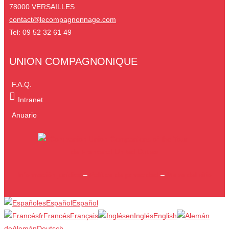
78000 VERSAILLES
contact@lecompagnonnage.com
Tel: 09 52 32 61 49
UNION COMPAGNONIQUE
F.A.Q.
Intranet
Anuario
Información jurídica
–
Política de privacidad
–
Mapa del sitio
es
Español
Español
fr
Francés
Français
en
Inglés
English
de
Alemán
Deutsch