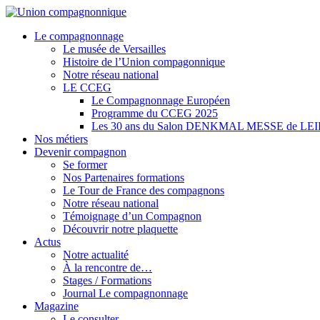
Aller
au
Le compagnonnage
contenu
Le musée de Versailles
Histoire de l’Union compagonnique
Notre réseau national
LE CCEG
Le Compagnonnage Européen
Programme du CCEG 2025
Les 30 ans du Salon DENKMAL MESSE de LE
Nos métiers
Devenir compagnon
Se former
Nos Partenaires formations
Le Tour de France des compagnons
Notre réseau national
Témoignage d’un Compagnon
Découvrir notre plaquette
Actus
Notre actualité
À la rencontre de…
Stages / Formations
Journal Le compagnonnage
Magazine
Le consulter