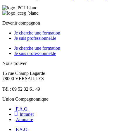
Devenir compagnon
Je cherche une formation
Je suis professionnel.le
Je cherche une formation
Je suis professionnel.le
Nous trouver
15 rue Champ Lagarde
78000 VERSAILLES
contact@lecompagnonnage.com
Tél : 09 52 32 61 49
Union Compagnonnique
F.A.Q.
Intranet
Annuaire
F.A.Q.