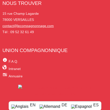
NOUS TROUVER
15 rue Champ Lagarde
78000 VERSAILLES
contact@lecompagnonnage.com
Tél : 09 52 32 61 49
UNION COMPAGNONNIQUE
F.A.Q.
Intranet
Annuaire
EN
DE
ES
Mentions légales
–
Politique de confidentialité
–
Plan du site