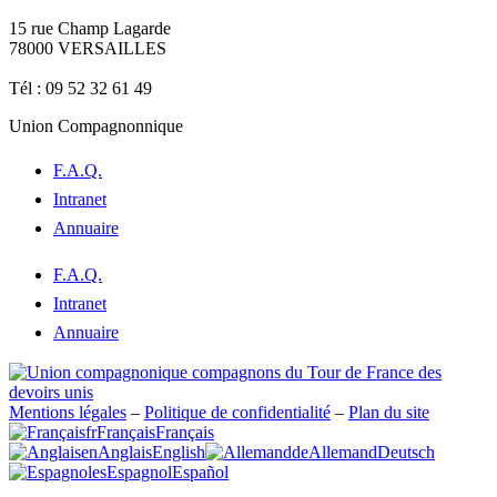
15 rue Champ Lagarde
78000 VERSAILLES
contact@lecompagnonnage.com
Tél : 09 52 32 61 49
Union Compagnonnique
F.A.Q.
Intranet
Annuaire
F.A.Q.
Intranet
Annuaire
Mentions légales
–
Politique de confidentialité
–
Plan du site
fr
Français
Français
en
Anglais
English
de
Allemand
Deutsch
es
Espagnol
Español